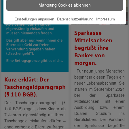
Marketing Cookies ablehnen
Einstellungen anpassen
Datenschutzerklärung
Impressum
Sparkasse
Mittelsachsen
begrüßt ihre
Banker von
morgen.
Für neun junge Menschen
beginnt in diesen Tagen ein
Kurz erklärt: Der
neuer Lebensabschnitt. Sie
Taschengeldparagraph
starten im September 2024
(§ 110 BGB).
bei der Sparkasse
Mittelsachsen mit einer
Der Taschengeldparagraph (§
Ausbildung bzw. einem
110 BGB) regelt, dass Kinder ab
Dualen Studium ins
7 Jahren eigenständig mit ihrem
Berufsleben. Der Vorstand
Taschengeld einkaufen dürfen –
der Sparkasse begrüßte
ohne vorher die Eltern zu fragen.