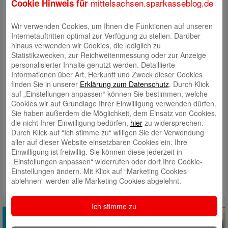
mittelsachsen.sparkasseblog.de
Cookie Hinweis für
Wir verwenden Cookies, um Ihnen die Funktionen auf unseren
Internetauftritten optimal zur Verfügung zu stellen. Darüber
hinaus verwenden wir Cookies, die lediglich zu
Statistikzwecken, zur Reichweitenmessung oder zur Anzeige
personalisierter Inhalte genutzt werden. Detaillierte
Informationen über Art, Herkunft und Zweck dieser Cookies
finden Sie in unserer
Erklärung zum Datenschutz
. Durch Klick
auf „Einstellungen anpassen“ können Sie bestimmen, welche
Cookies wir auf Grundlage Ihrer Einwilligung verwenden dürfen.
Ferienjob, Praktikum oder Ausbildung bei der Sparkasse – kostenfreies
Sie haben außerdem die Möglichkeit, dem Einsatz von Cookies,
Taschengeldkonto – sparen fürs erste eigene Moped oder Auto: Wir
die nicht Ihrer Einwilligung bedürfen,
hier
zu widersprechen.
haben die passenden Lösungen.
Schau auf unserer Homepage vorbei.
Durch Klick auf “Ich stimme zu“ willigen Sie der Verwendung
aller auf dieser Website einsetzbaren Cookies ein. Ihre
Mit dem Anklicken willigen Sie in die Plugin-Nutzung gemäß
Einwilligung ist freiwillig. Sie können diese jederzeit in
unserer Nutzungsbedingungen ein.
„Einstellungen anpassen“ widerrufen oder dort Ihre Cookie-
Einstellungen ändern. Mit Klick auf “Marketing Cookies
ablehnen“ werden alle Marketing Cookies abgelehnt.
Ich stimme zu