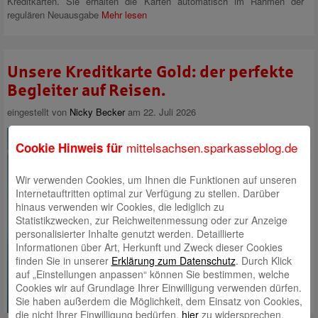
Kreditkarten. Sie erhalten die Karten automatisch im Rahmen der
regulären Neuausgabe
Mehr lesen
Unsere Kreditkarte Gold: der perfekte
Begleiter auf Reisen.
eingestellt von
Nicky Becker
am 22. Juli 2026
Freuen Sie sich auf
mittelsachsen.sparkasseblog.de
Cookie Hinweis für
unbeschwerten Urlaub: ☀️ Mit
dem Schutz der Gold Kreditkarte
Wir verwenden Cookies, um Ihnen die Funktionen auf unseren
ist Ihre Familie, Ihre Reise, Ihr
Internetauftritten optimal zur Verfügung zu stellen. Darüber
Mietwagen oder Ihr eigenes Auto
hinaus verwenden wir Cookies, die lediglich zu
unterwegs rundum abgesichert.
Statistikzwecken, zur Reichweitenmessung oder zur Anzeige
⛱️
personalisierter Inhalte genutzt werden. Detaillierte
Mehr lesen
Informationen über Art, Herkunft und Zweck dieser Cookies
finden Sie in unserer
Erklärung zum Datenschutz
. Durch Klick
auf „Einstellungen anpassen“ können Sie bestimmen, welche
Cookies wir auf Grundlage Ihrer Einwilligung verwenden dürfen.
Sie haben außerdem die Möglichkeit, dem Einsatz von Cookies,
die nicht Ihrer Einwilligung bedürfen,
hier
zu widersprechen.