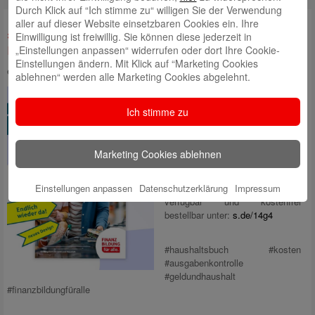
Durch Klick auf “Ich stimme zu“ willigen Sie der Verwendung
aller auf dieser Website einsetzbaren Cookies ein. Ihre
„Geld und Haushalt“ Juli: Ratgeber
Einwilligung ist freiwillig. Sie können diese jederzeit in
neu aufgelegt – Mein Haushaltsbuch
„Einstellungen anpassen“ widerrufen oder dort Ihre Cookie-
Einstellungen ändern. Mit Klick auf “Marketing Cookies
eingestellt von
Daniel Postelt
am 20. Juli 2026
ablehnen“ werden alle Marketing Cookies abgelehnt.
Bilder: Beratungsdienst Geld und
Haushalt
Ich stimme zu
Marketing Cookies ablehnen
Wir haben unser Standard-
Haushaltsbuch in neuem Design
Einstellungen anpassen
Datenschutzerklärung
Impressum
neu aufgelegt. Ab sofort wieder
verfügbar und kostenfrei
bestellbar unter:
s.de/14g4
#haushaltsbuch #kosten
#ausgabenkontrolle
#geldundhaushalt
#finanzbildungfüralle