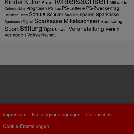
Mittelsachsen
Kinder
Kultur
Kunst
Mittweida
PS-Lotterie
PS-Zweckertrag
Prognosen
PS-Los
Onlinebanking
Schule
Schüler
Sparkasse
sparen
Soziales
Rohstoffe
Rohöl
Sparkasse Mittelsachsen
Sponsoring
Sparkasse Digital
Stiftung
Sport
Veranstaltung
Verein
Tipps
Umwelt
Vermögen
Volkswirtschaft
Impressum
Nutzungsbedingungen
Datenschutz
Cookie-Einstellungen