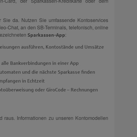
en-Card, der Sparkassen-Kreditkarte oder dem
ür Sie da. Nutzen Sie umfassende Kontoservices
ideo-Chat, an den SB-Terminals, telefonisch, online
sgezeichneten
:
Sparkassen-App
eisungen ausführen, Kontostände und Umsätze
 alle Bank­verbindungen in einer App
utomaten und die nächste Sparkasse finden
mpfangen in Echtzeit
oto­überweisung oder GiroCode – Rechnungen
d raus. Informationen zu unseren Kontomodellen