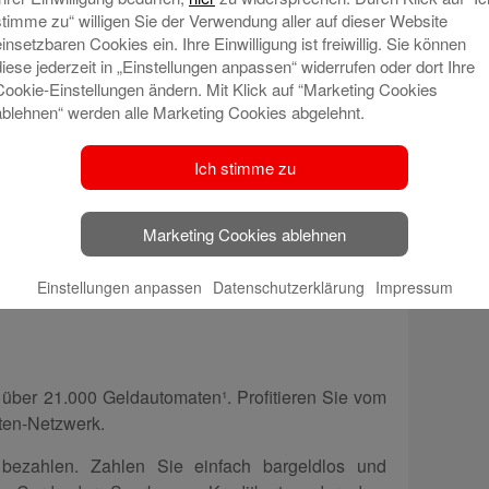
stimme zu“ willigen Sie der Verwendung aller auf dieser Website
einsetzbaren Cookies ein. Ihre Einwilligung ist freiwillig. Sie können
diese jederzeit in „Einstellungen anpassen“ widerrufen oder dort Ihre
Cookie-Einstellungen ändern. Mit Klick auf “Marketing Cookies
ablehnen“ werden alle Marketing Cookies abgelehnt.
okonto
ht gemacht: schnell und stressfrei zum neuen
Ich stimme zu
sachsen ist Ihr sicherer Dreh- und Angelpunkt für
te. Ein Girokonto bei uns bietet Ihnen einen
Marketing Cookies ablehnen
 Flexibilität. Überweisen Sie Geld, richten Sie
hre Finanzen und vieles mehr.
Einstellungen anpassen
Datenschutzerklärung
Impressum
über 21.000 Geldautomaten¹. Profitieren Sie vom
ten-Netzwerk.
bezahlen. Zahlen Sie einfach bargeldlos und