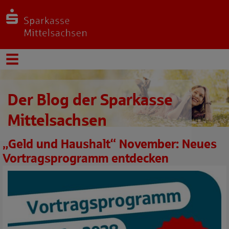
Der Blog der Sparkasse
Mittelsachsen
„Geld und Haushalt“ November: Neues
Vortragsprogramm entdecken