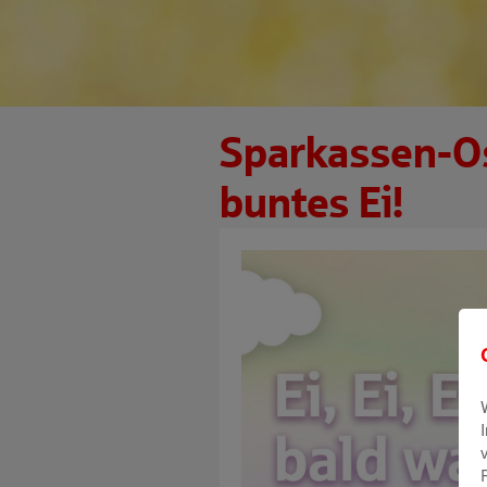
Sparkassen-O
buntes Ei!