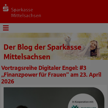
Der Blog der Sparkasse
Mittelsachsen
Vortragsreihe Digitaler Engel: #3
„Finanzpower für Frauen“ am 23. April
2026