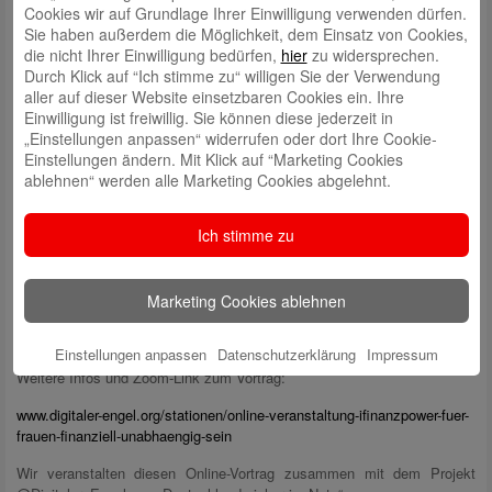
Cookies wir auf Grundlage Ihrer Einwilligung verwenden dürfen.
Sie haben außerdem die Möglichkeit, dem Einsatz von Cookies,
Frauen verdienen durchschnittlich rund ein Sechstel weniger als Männer
die nicht Ihrer Einwilligung bedürfen,
hier
zu widersprechen.
und kümmern sich häufiger um die unbezahlte Fürsorgearbeit. Doch wie
Durch Klick auf “Ich stimme zu“ willigen Sie der Verwendung
können Frauen ihre Finanzen solide und selbstbestimmt planen?
aller auf dieser Website einsetzbaren Cookies ein. Ihre
Welche Vorsorge ist für Frauen wichtig? Wie erreichen Frauen eine
Einwilligung ist freiwillig. Sie können diese jederzeit in
finanzielle Absicherung? Der Online-Vortrag von Bankfachwirtin Heike
„Einstellungen anpassen“ widerrufen oder dort Ihre Cookie-
Höhfeld verdeutlicht Schritt für Schritt, wie Frauen kurz vor oder
Einstellungen ändern. Mit Klick auf “Marketing Cookies
während des Ruhestands ihre Finanzen krisensicher aufstellen.
ablehnen“ werden alle Marketing Cookies abgelehnt.
Die Teilnahme ist kostenlos möglich, eine Anmeldung ist nicht
erforderlich.
Ich stimme zu
Bitte beachten Sie, dass der aufgeführte Link eine Website des
Deutschland sicher im Netz e.V. öffnet, für deren Inhalt wir nicht
verantwortlich sind und auf die unsere Datenschutzbestimmungen keine
Marketing Cookies ablehnen
Anwendung finden. Es gelten deren Nutzungsbedingungen und
Datenschutzhinweise.
Einstellungen anpassen
Datenschutzerklärung
Impressum
Weitere Infos und Zoom-Link zum Vortrag:
www.digitaler-engel.org/stationen/online-veranstaltung-ifinanzpower-fuer-
frauen-finanziell-unabhaengig-sein
Wir veranstalten diesen Online-Vortrag zusammen mit dem Projekt