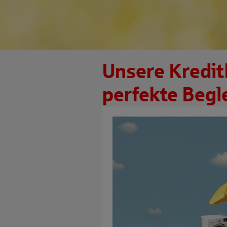
Unsere Kredit
perfekte Begle