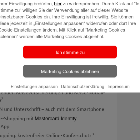
Ihrer Einwilligung bedürfen,
hier
zu widersprechen. Durch Klick auf “Ic
stimme zu“ willigen Sie der Verwendung aller auf dieser Website
einsetzbaren Cookies ein. Ihre Einwilligung ist freiwillig. Sie können
diese jederzeit in „Einstellungen anpassen“ widerrufen oder dort Ihre
Cookie-Einstellungen ändern. Mit Klick auf “Marketing Cookies
hwerten Urlaub: ☀️ Mit dem Schutz der Gold
ablehnen“ werden alle Marketing Cookies abgelehnt.
Ihre Reise, Ihr Mietwagen oder Ihr eigenes Auto
 ⛱️
Ich stimme zu
Marketing Cookies ablehnen
 weltweit abgesichert
1
en und im Ausland kostenfrei
Bargeld abheben
Einstellungen anpassen
Datenschutzerklärung
Impressum
enden Reise­versicherungen und Reise-Notfall­
2
e
N und Unterschrift – auch mit dem Smartphone
Mastercard Identity
ne-Shopping mit
-App
3
pping: kosten­freier Online-Käuferschutz