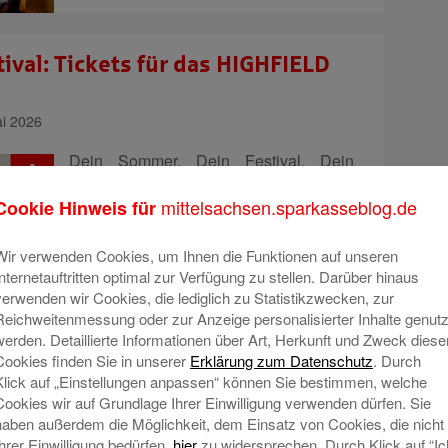
ival: Tickets für das HIGHFIELD
i 2026
Dein Sommer. Dein Festival. Dein
Gewinn! ☀️ Wir schicken dich und deine
mittelsachsen.sparkasseblog.de
Cookie Hinweis für
Crew zum Highfield Festival 2026 – das
Wochenende, über das ihr noch Jahre
reden werdet.
Wir verwenden Cookies, um Ihnen die Funktionen auf unseren
Internetauftritten optimal zur Verfügung zu stellen. Darüber hinaus
verwenden wir Cookies, die lediglich zu Statistikzwecken, zur
Vom 13.–16. August wird der
Reichweitenmessung oder zur Anzeige personalisierter Inhalte genutz
Störmthaler See bei Leipzig wieder zur
werden. Detaillierte Informationen über Art, Herkunft und Zweck diese
Festival-Stage und
Mehr lesen
Cookies finden Sie in unserer
Erklärung zum Datenschutz
. Durch
Klick auf „Einstellungen anpassen“ können Sie bestimmen, welche
Cookies wir auf Grundlage Ihrer Einwilligung verwenden dürfen. Sie
haben außerdem die Möglichkeit, dem Einsatz von Cookies, die nicht
Ihrer Einwilligung bedürfen,
hier
zu widersprechen. Durch Klick auf “Ic