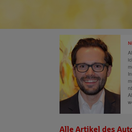
N
A
i
m
I
m
n
A
w
Alle Artikel des Aut