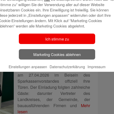
stimme zu“ willigen Sie der Verwendung aller auf dieser Website
einsetzbaren Cookies ein. Ihre Einwilligung ist freiwillig. Sie können
n eröffnet neue Filiale im
diese jederzeit in „Einstellungen anpassen“ widerrufen oder dort Ihre
Cookie-Einstellungen ändern. Mit Klick auf “Marketing Cookies
/Erzgebirge.
ablehnen“ werden alle Marketing Cookies abgelehnt.
 2026
Ich stimme zu
Wir sagen „Herzlich Willkommen“ zu
unserem neuen Standort in
Marketing Cookies ablehnen
Neuhausen.
Einstellungen anpassen
Datenschutzerklärung
Impressum
Eine neue Sparkassenfiliale eröffnete
am 27.04.2026 im Beisein des
Sparkassenvorstandes offiziell ihre
Türen. Der Einladung folgten zahlreiche
Gäste: darunter Vertreter des
Landkreises, der Gemeinde, der
bauausführenden Firmen und
Mehr
lesen