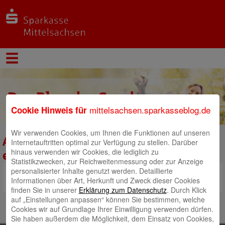
Der Blog der Sparkasse
mittelsachsen.sparkasseblog.de
Cookie Hinweis für
Mittelsachsen
Wir verwenden Cookies, um Ihnen die Funktionen auf unseren
Antrag auf finanzielle Unterstützung
Internetauftritten optimal zur Verfügung zu stellen. Darüber
hinaus verwenden wir Cookies, die lediglich zu
eines gemeinnützigen Projektes
Statistikzwecken, zur Reichweitenmessung oder zur Anzeige
personalisierter Inhalte genutzt werden. Detaillierte
>>> Hier geht es zum Antragsformular.
Informationen über Art, Herkunft und Zweck dieser Cookies
finden Sie in unserer
Erklärung zum Datenschutz
. Durch Klick
auf „Einstellungen anpassen“ können Sie bestimmen, welche
Cookies wir auf Grundlage Ihrer Einwilligung verwenden dürfen.
Sie haben außerdem die Möglichkeit, dem Einsatz von Cookies,