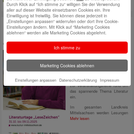
Mehr lesen
Durch Klick auf “Ich stimme zu“ willigen Sie der Verwendung
aller auf dieser Website einsetzbaren Cookies ein. Ihre
Einwilligung ist freiwillig. Sie können diese jederzeit in
„Einstellungen anpassen“ widerrufen oder dort Ihre Cookie-
Literaturfestival LeseZeichen:
Einstellungen ändern. Mit Klick auf “Marketing Cookies
ablehnen“ werden alle Marketing Cookies abgelehnt.
Freikarten gewinnen!
eingestellt von
Daniel Postelt
am 30. September 2025
Ich stimme zu
Die neue Auflage der
Literaturtage „LeseZeichen“ steht
in den Startlöchern. Die
Marketing Cookies ablehnen
Mittelsächsische Kultur gGmbH
lädt vom 31. Oktober bis 9.
November 2025 zum dritten Mal
Einstellungen anpassen
Datenschutzerklärung
Impressum
zur Veranstaltungsreihe rund um
das spannende Thema Literatur
ein.
Im gesamten Landkreis
Mittelsachsen werden Lesungen
Mehr lesen