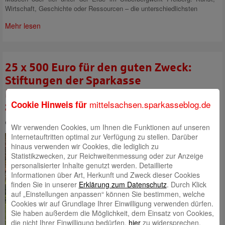
Wirtschaft, Geschichte oder Ressourcen – die unterschiedlichsten
Mehr lesen
25 x 500 Euro für den guten Zweck:
Stiftungen der Sparkasse
Mittelsachsen vergaben Förderung
mittelsachsen.sparkasseblog.de
Cookie Hinweis für
zum 25. Geburtstag
eingestellt von
Daniel Postelt
am 23. Dezember 2025
Wir verwenden Cookies, um Ihnen die Funktionen auf unseren
Internetauftritten optimal zur Verfügung zu stellen. Darüber
2,4 Mio. Euro für tausende
hinaus verwenden wir Cookies, die lediglich zu
gemeinwohlorientierte Vorhaben
Statistikzwecken, zur Reichweitenmessung oder zur Anzeige
in Mittelsachsen in den
personalisierter Inhalte genutzt werden. Detaillierte
vergangenen 25 Jahren – das ist
Informationen über Art, Herkunft und Zweck dieser Cookies
eine beeindruckende Bilanz. Auf
finden Sie in unserer
Erklärung zum Datenschutz
. Durch Klick
diese schauen aktuell die
auf „Einstellungen anpassen“ können Sie bestimmen, welche
Sparkassen-Stiftungen für Kunst
Cookies wir auf Grundlage Ihrer Einwilligung verwenden dürfen.
und Kultur, für Jugend und Sport
Sie haben außerdem die Möglichkeit, dem Einsatz von Cookies,
sowie für Soziales und Umwelt.
die nicht Ihrer Einwilligung bedürfen,
hier
zu widersprechen.