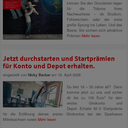
können Sie den Grundstein legen
für die Träume Ihres
Nachwuchses – ob Studium,
Führerschein oder der erste
große Sprung ins Leben. Und das
Beste: Sie sichern sich attraktive
Prämien
Mehr lesen
Jetzt durchstarten und Startprämien
für Konto und Depot erhalten.
eingestellt von
Nicky Becker
am 16. April 2026
Du bist 18 – 30 Jahre alt? Dann
komme jetzt zu uns und sicher
dir bis zu 100 Euro* für dein
erstes Girokonto und
Depot: Erhalte 50 € Startprämie
für die Eröffnung deines ersten Girokontos bei der Sparkasse
Mittelsachsen sowie
Mehr lesen