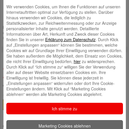
Vereine, die digitale
Wir verwenden Cookies, um Ihnen die Funktionen auf unseren
Crowdfunding-Plattform „99
Internetauftritten optimal zur Verfügung zu stellen. Darüber
Funken“ aus der Sparkassen-
hinaus verwenden wir Cookies, die lediglich zu
Finanzgruppe zu nutzen. Damals
Statistikzwecken, zur Reichweitenmessung oder zur Anzeige
hat sich die Sparkasse Mittelsachsen für die Einführung entschieden,
personalisierter Inhalte genutzt werden. Detaillierte
um gemeinnützigen Initiativen eine weitere Möglichkeit der
Informationen über Art, Herkunft und Zweck dieser Cookies
Unterstützung zu
Mehr lesen
finden Sie in unserer
Erklärung zum Datenschutz
. Durch Klick
auf „Einstellungen anpassen“ können Sie bestimmen, welche
Cookies wir auf Grundlage Ihrer Einwilligung verwenden dürfen.
Sie haben außerdem die Möglichkeit, dem Einsatz von Cookies,
Der Landkreislauf kommt nach
die nicht Ihrer Einwilligung bedürfen,
hier
zu widersprechen.
Durch Klick auf “Ich stimme zu“ willigen Sie der Verwendung
Geringswalde: Bis 14. April 2025
aller auf dieser Website einsetzbaren Cookies ein. Ihre
anmelden!
Einwilligung ist freiwillig. Sie können diese jederzeit in
„Einstellungen anpassen“ widerrufen oder dort Ihre Cookie-
eingestellt von
Daniel Postelt
am 26. Februar 2025
Einstellungen ändern. Mit Klick auf “Marketing Cookies
ablehnen“ werden alle Marketing Cookies abgelehnt.
Geringswalde als neuer
Austragungsort
Ich stimme zu
Geringswalde feiert mit dem
Landkreislauf seine Premiere als
Gastgeberstadt und bietet eine
Marketing Cookies ablehnen
neue, spannende Strecke für die Teilnehmer. Neben Teams aus