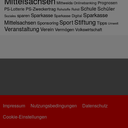
Mittelsachsen
Prognosen
Mittweida
Onlinebanking
Schule
Schüler
PS-Zweckertrag
PS-Lotterie
Rohstoffe
Rohöl
Sparkasse
Sparkasse
sparen
Sparkasse Digital
Soziales
Stiftung
Sport
Mittelsachsen
Sponsoring
Tipps
Umwelt
Veranstaltung
Verein
Vermögen
Volkswirtschaft
Impressum
Nutzungsbedingungen
Datenschutz
Cookie-Einstellungen