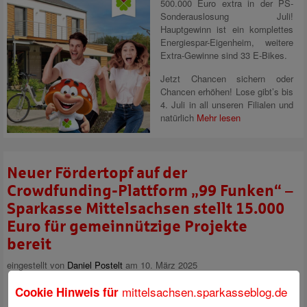
500.000 Euro extra in der PS-
Sonderauslosung Juli!
Hauptgewinn ist ein komplettes
Energiespar-Eigenheim, weitere
Extra-Gewinne sind 33 E-Bikes.
Jetzt Chancen sichern oder
Chancen erhöhen! Lose gibt’s bis
4. Juli
in all unseren Filialen und
natürlich
Mehr lesen
Neuer Fördertopf auf der
Crowdfunding-Plattform „99 Funken“ –
Sparkasse Mittelsachsen stellt 15.000
Euro für gemeinnützige Projekte
bereit
eingestellt von
Daniel Postelt
am 10. März 2025
mittelsachsen.sparkasseblog.de
Cookie Hinweis für
Seit 2019 gibt es in
Mittelsachsen die Möglichkeit für