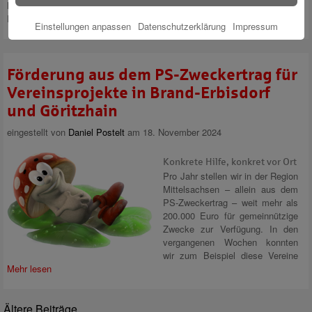
Mittelsachsen dürfen sich auch Sportlerinnen und Sportler aus den
Partnerregionen Starnberg, Calw und Gleiwitz
Mehr lesen
Einstellungen anpassen
Datenschutzerklärung
Impressum
Förderung aus dem PS-Zweckertrag für
Vereinsprojekte in Brand-Erbisdorf
und Göritzhain
eingestellt von
Daniel Postelt
am 18. November 2024
Konkrete Hilfe, konkret vor Ort
Pro Jahr stellen wir in der Region
Mittelsachsen – allein aus dem
PS-Zweckertrag – weit mehr als
200.000 Euro für gemeinnützige
Zwecke zur Verfügung. In den
vergangenen Wochen konnten
wir zum Beispiel diese Vereine
Mehr lesen
Ältere Beiträge